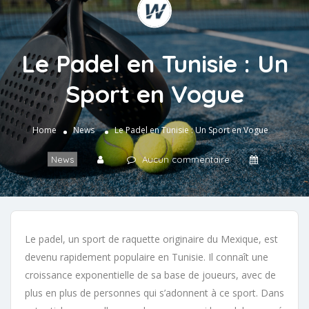
Le Padel en Tunisie : Un
Sport en Vogue
Home
News
Le Padel en Tunisie : Un Sport en Vogue
News
Aucun commentaire
Le padel, un sport de raquette originaire du Mexique, est
devenu rapidement populaire en Tunisie. Il connaît une
croissance exponentielle de sa base de joueurs, avec de
plus en plus de personnes qui s’adonnent à ce sport. Dans