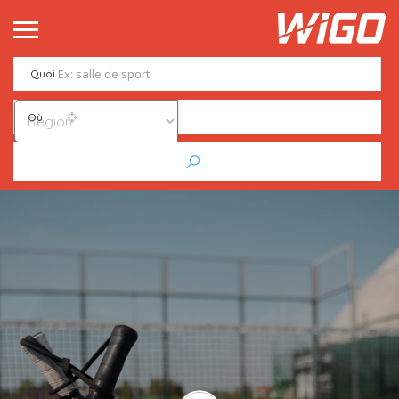
Quoi
Où