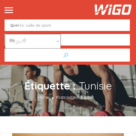
Quoi
Où
Étiquette :
Tunisie
Home
Posts tagged "tunisie"