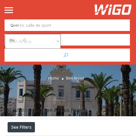
Quoi
Où
Home
Ben Arous
Résultats pour
Ben Arous
Pages
See Filters