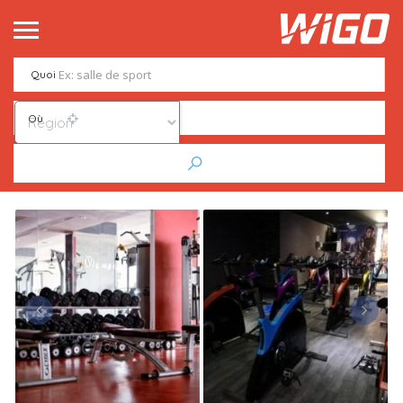
Quoi
Où